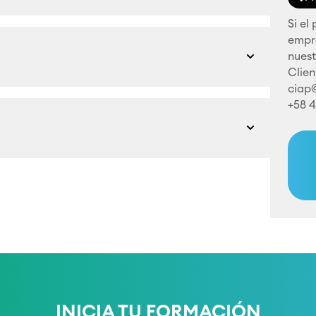
Si el
empr
nuest
Clien
ciap
+58 
INICIA TU FORMACIÓN