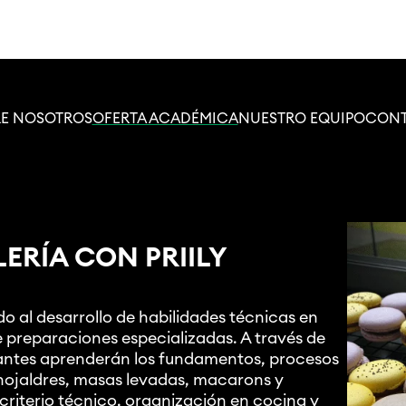
E NOSOTROS
OFERTA ACADÉMICA
NUESTRO EQUIPO
CON
LERÍA CON PRIILY
o al desarrollo de habilidades técnicas en
e preparaciones especializadas. A través de
ipantes aprenderán los fundamentos, procesos
hojaldres, masas levadas, macarons y
criterio técnico, organización en cocina y