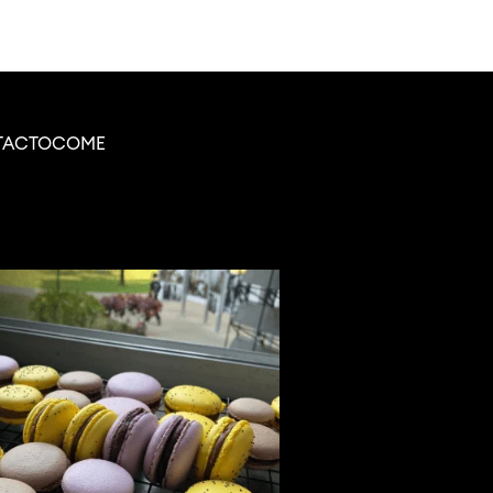
TACTO
COME