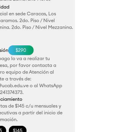
idad
cial en sede Caracas, Los
ramos. 2do. Piso / Nivel
ina. 2do. Piso / Nivel Mezzanina.
sión
$290
 pago lo va a realizar tu
esa, por favor contacta a
ro equipo de Atención al
te a través de:
@ucab.edu.ve
o al WhatsApp
4241374373.
nciamiento
tas de $145 c/u mensuales y
cutivas a partir del inicio de
rmación.
5
$145