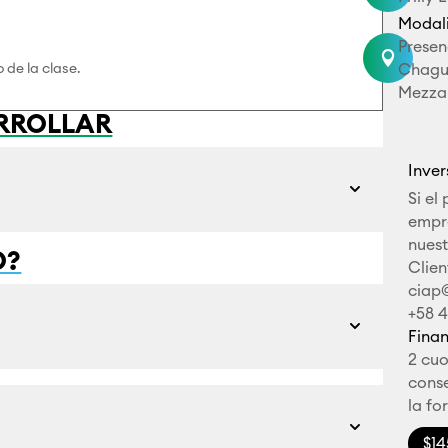
Modal
Presen

o de la clase.
Chagua
Mezzan
RROLLAR
Inver
Si el
empr
nuest
O?
Clien
ciap
+58 
Fina
2 cuo
conse
la fo
$14