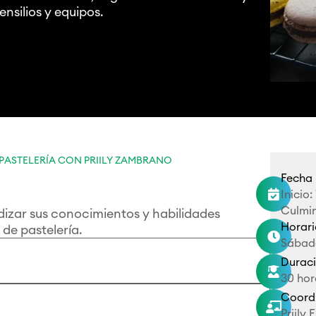
nsilios y equipos.
 PASTELERÍA CON PRIILY ZAMBRANO
Fecha
Inicio

Culmin
dizar sus conocimientos y habilidades
Horar
de pastelería.

Sábad
Durac

30 ho
Coord

Priily